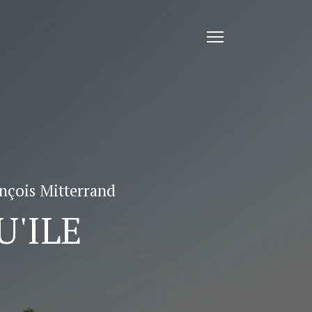
Toggle
navigation
nçois Mitterrand
U'ILE