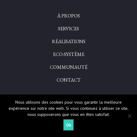
À PROPOS
SERVICES
RÉALISATIONS
ECO-SYSTÈME
COMMUNAUTÉ
CONTACT
Nous utilisons des cookies pour vous garantir la meilleure
expérience sur notre site web. Si vous continuez à utiliser ce site,
©2026 Tous droits réservés à Flaviae |
Mentions légales
| Design by
nous supposerons que vous en êtes satisfait.
www.celinefailleres.fr
- Développement :
Ok